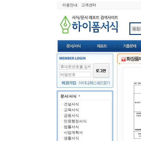
이용안내
|
고객센터
화장품제
문서/서식
ㆍ
건설서식
ㆍ
교육서식
ㆍ
금융서식
ㆍ
민원행정서식
ㆍ
법률서식
ㆍ
사업계획서
ㆍ
생활서식