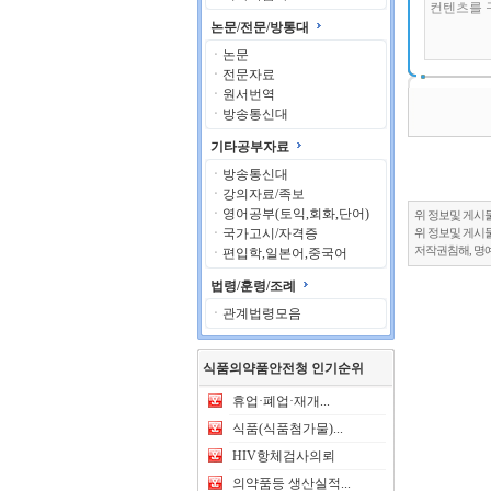
논문/전문/방통대
ㆍ
논문
ㆍ
전문자료
ㆍ
원서번역
ㆍ
방송통신대
기타공부자료
ㆍ
방송통신대
ㆍ
강의자료/족보
ㆍ
영어공부(토익,회화,단어)
위 정보및 게시
ㆍ
국가고시/자격증
위 정보및 게시
저작권침해, 명
ㆍ
편입학,일본어,중국어
법령/훈령/조례
ㆍ
관계법령모음
식품의약품안전청 인기순위
휴업·폐업·재개...
식품(식품첨가물)...
HIV항체검사의뢰
의약품등 생산실적...