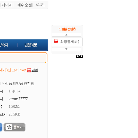
이페이지
|
캐쉬충전
|
화장품제조업
화장품제조업
개)신고서.hwp
관련
식
>
식품의약품안전청
지
1페이지
자
kimms77777
수
1,302회
크기
25.5KB