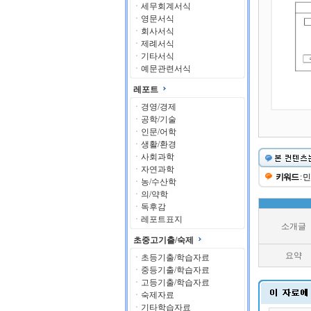
ㆍ
세무회계서식
ㆍ
영문서식
ㆍ
회사서식
ㆍ
제례서식
ㆍ
기타서식
ㆍ
예문관련서식
레포트
ㆍ
경영/경제
ㆍ
공학/기술
ㆍ
인문/어학
ㆍ
생활/환경
ㆍ
사회과학
ㆍ
자연과학
키워드
: 
ㆍ
농/수산학
ㆍ
의/약학
ㆍ
독후감
ㆍ
레포트표지
소개글
초중고기출/숙제
요약
ㆍ
초등기출/학습자료
ㆍ
중등기출/학습자료
ㆍ
고등기출/학습자료
ㆍ
숙제자료
ㆍ
기타학습자료