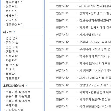
ㆍ
세무회계서식
인문/어학
제1차 세계대전의 배경
ㆍ
영문서식
ㆍ
회사서식
인문/어학
정치학 - 정치권력의 발
ㆍ
제례서식
ㆍ
기타서식
인문/어학
정보통신기술활용교육과 
ㆍ
예문관련서식
인문/어학
자치론 - 일제시대에 한
레포트
인문/어학
자기개발 평가서
ㆍ
경영/경제
인문/어학
우리의 고전시가 속에 나
ㆍ
공학/기술
ㆍ
인문/어학
인문/어학
우리나라 교육과정의 변
ㆍ
생활/환경
ㆍ
사회과학
인문/어학
역사주의의 위기에서 읽
ㆍ
자연과학
인문/어학
역사에 있어서 시대구분
ㆍ
농/수산학
ㆍ
의/약학
인문/어학
시 창작론 - ‘시[侍]란 
ㆍ
독후감
인문/어학
세계 선교의 역사적 흐
ㆍ
레포트표지
인문/어학
산업연구 - 인터넷 뉴스
초중고기출/숙제
ㆍ
초등기출/학습자료
인문/어학
사회학 - 한류열풍에 대
ㆍ
중등기출/학습자료
인문/어학
사회주의 보급과 조선
ㆍ
고등기출/학습자료
ㆍ
숙제자료
인문/어학
북한 인권법에는 북한 인
ㆍ
기타학습자료