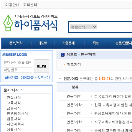
이용안내
|
고객센터
레포트
인문/어학
>
뒤로가기
인문/어학
분류에는 총
1,434개
의 컨텐츠가 
분류
문서/서식
인문/어학
한국교과의 형성과 발전
ㆍ
건설서식
ㆍ
교육서식
인문/어학
한국 교육과정의 변천 
ㆍ
금융서식
ㆍ
민원행정서식
인문/어학
평생교육체제에 대한 탐
ㆍ
법률서식
인문/어학
지구과학 - 퇴적환경에 
ㆍ
사업계획서
ㆍ
생활서식
인문/어학
중국의 고구려 역사 왜