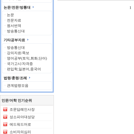
논문/전문/방통대
1
ㆍ
논문
ㆍ
전문자료
ㆍ
원서번역
ㆍ
방송통신대
기타공부자료
ㆍ
방송통신대
ㆍ
강의자료/족보
ㆍ
영어공부(토익,회화,단어)
ㆍ
국가고시/자격증
ㆍ
편입학,일본어,중국어
법령/훈령/조례
ㆍ
관계법령모음
인문/어학 인기순위
조문답례인사장
성소피아대성당
에드워드머로
소비자의심리